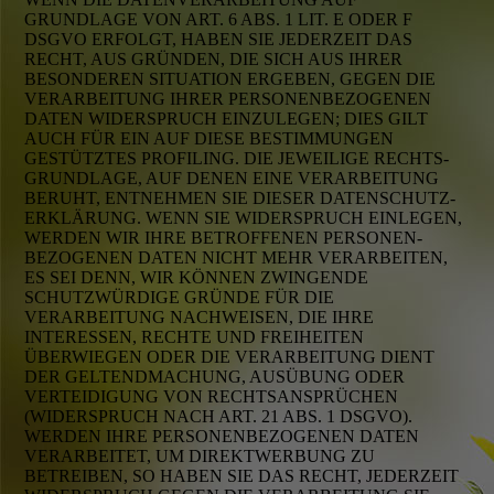
GRUNDLAGE VON ART. 6 ABS. 1 LIT. E ODER F
DSGVO ERFOLGT, HABEN SIE JEDERZEIT DAS
RECHT, AUS GRÜNDEN, DIE SICH AUS IHRER
BESONDEREN SITUATION ERGEBEN, GEGEN DIE
VERARBEITUNG IHRER PERSONEN­BEZOGENEN
DATEN WIDERSPRUCH EINZULEGEN; DIES GILT
AUCH FÜR EIN AUF DIESE BESTIMMUNGEN
GESTÜTZTES PROFILING. DIE JEWEILIGE RECHTS­
GRUNDLAGE, AUF DENEN EINE VERARBEITUNG
BERUHT, ENTNEHMEN SIE DIESER DATENSCHUTZ­
ERKLÄRUNG. WENN SIE WIDERSPRUCH EINLEGEN,
WERDEN WIR IHRE BETROFFENEN PERSONEN­
BEZOGENEN DATEN NICHT MEHR VERARBEITEN,
ES SEI DENN, WIR KÖNNEN ZWINGENDE
SCHUTZWÜRDIGE GRÜNDE FÜR DIE
VERARBEITUNG NACHWEISEN, DIE IHRE
INTERESSEN, RECHTE UND FREIHEITEN
ÜBERWIEGEN ODER DIE VERARBEITUNG DIENT
DER GELTEND­MACHUNG, AUSÜBUNG ODER
VERTEIDIGUNG VON RECHTS­ANSPRÜCHEN
(WIDERSPRUCH NACH ART. 21 ABS. 1 DSGVO).
WERDEN IHRE PERSONEN­BEZOGENEN DATEN
VERARBEITET, UM DIREKT­WERBUNG ZU
BETREIBEN, SO HABEN SIE DAS RECHT, JEDERZEIT