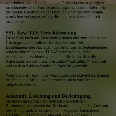
verarbeiten, an sich oder an einen Dritten in einem gängigen,
maschinen­lesbaren Format aushändigen zu lassen. Sofern Sie
die direkte Übertragung der Daten an einen anderen Verant­
wort­lichen verlangen, erfolgt dies nur, soweit es technisch
machbar ist.
SSL- bzw. TLS-Verschlüsselung
Diese Seite nutzt aus Sicherheitsgründen und zum Schutz der
Übertragung vertraulicher Inhalte, wie zum Beispiel
Bestellungen oder Anfragen, die Sie an uns als Seiten­betreiber
senden, eine SSL- bzw. TLS-Verschlüsselung. Eine
verschlüsselte Verbindung erkennen Sie daran, dass die
Adresszeile des Browsers von „http://“ auf „https://“ wechselt
und an dem Schloss-Symbol in Ihrer Browserzeile.
Wenn die SSL- bzw. TLS-Verschlüsselung aktiviert ist, können
die Daten, die Sie an uns übermitteln, nicht von Dritten
mitgelesen werden.
Auskunft, Löschung und Berichtigung
Sie haben im Rahmen der geltenden gesetz­lichen
Bestimmungen jederzeit das Recht auf unentgeltliche Auskunft
über Ihre gespeicherten personenbezogenen Daten, deren
Herkunft und Empfänger und den Zweck der Daten­