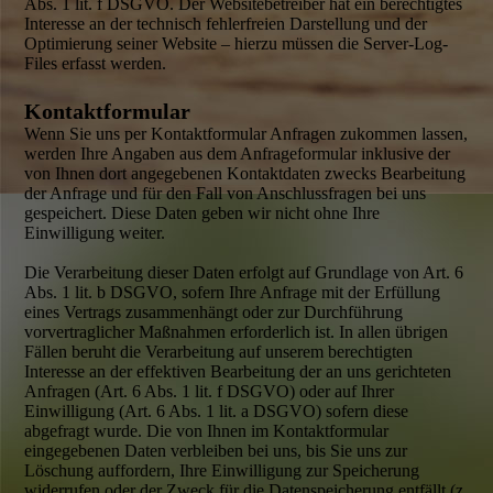
Abs. 1 lit. f DSGVO. Der Website­betreiber hat ein berechtigtes
Interesse an der technisch fehler­freien Darstellung und der
Optimierung seiner Website – hierzu müssen die Server-Log-
Files erfasst werden.
Kontaktformular
Wenn Sie uns per Kontakt­formular Anfragen zukommen lassen,
werden Ihre Angaben aus dem Anfrageformular inklusive der
von Ihnen dort angegebenen Kontaktdaten zwecks Bearbeitung
der Anfrage und für den Fall von Anschluss­fragen bei uns
gespeichert. Diese Daten geben wir nicht ohne Ihre
Einwilligung weiter.
Die Verarbeitung dieser Daten erfolgt auf Grundlage von Art. 6
Abs. 1 lit. b DSGVO, sofern Ihre Anfrage mit der Erfüllung
eines Vertrags zusammenhängt oder zur Durch­führung
vorvertraglicher Maßnahmen erforderlich ist. In allen übrigen
Fällen beruht die Verarbeitung auf unserem berechtigten
Interesse an der effektiven Bearbeitung der an uns gerichteten
Anfragen (Art. 6 Abs. 1 lit. f DSGVO) oder auf Ihrer
Einwilligung (Art. 6 Abs. 1 lit. a DSGVO) sofern diese
abgefragt wurde. Die von Ihnen im Kontakt­formular
eingegebenen Daten verbleiben bei uns, bis Sie uns zur
Löschung auffordern, Ihre Einwilligung zur Speicherung
widerrufen oder der Zweck für die Datenspeicherung entfällt (z.