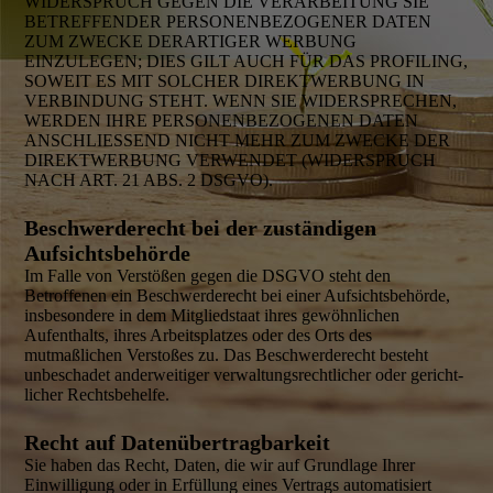
WIDERSPRUCH GEGEN DIE VERARBEITUNG SIE
BETREFFENDER PERSONEN­BEZOGENER DATEN
ZUM ZWECKE DERARTIGER WERBUNG
EINZULEGEN; DIES GILT AUCH FÜR DAS PROFILING,
SOWEIT ES MIT SOLCHER DIREKT­WERBUNG IN
VERBINDUNG STEHT. WENN SIE WIDERSPRECHEN,
WERDEN IHRE PERSONEN­BEZOGENEN DATEN
ANSCHLIESSEND NICHT MEHR ZUM ZWECKE DER
DIREKT­WERBUNG VERWENDET (WIDERSPRUCH
NACH ART. 21 ABS. 2 DSGVO).
Beschwerde­recht bei der zuständigen
Aufsichtsbehörde
Im Falle von Verstößen gegen die DSGVO steht den
Betroffenen ein Beschwerde­recht bei einer Aufsichtsbehörde,
insbesondere in dem Mitgliedstaat ihres gewöhn­lichen
Aufenthalts, ihres Arbeitsplatzes oder des Orts des
mutmaßlichen Verstoßes zu. Das Beschwerde­recht besteht
unbeschadet ander­weitiger verwaltungs­rechtlicher oder gericht­
licher Rechts­behelfe.
Recht auf Daten­über­tragbar­keit
Sie haben das Recht, Daten, die wir auf Grundlage Ihrer
Einwilligung oder in Erfüllung eines Vertrags automatisiert