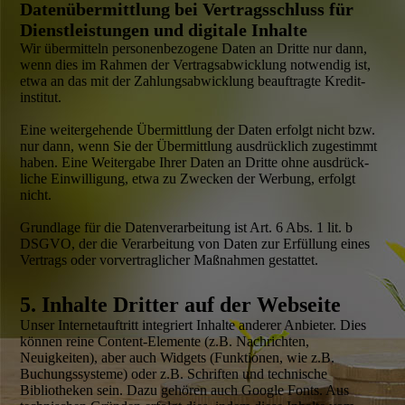
Daten­über­mittlung bei Vertragsschluss für
Dienst­leistungen und digitale Inhalte
Wir übermitteln personen­bezogene Daten an Dritte nur dann,
wenn dies im Rahmen der Vertrags­abwicklung notwendig ist,
etwa an das mit der Zahlungs­abwicklung beauftragte Kredit­
institut.
Eine weitergehende Übermittlung der Daten erfolgt nicht bzw.
nur dann, wenn Sie der Übermittlung ausdrücklich zugestimmt
haben. Eine Weitergabe Ihrer Daten an Dritte ohne ausdrück­
liche Einwilligung, etwa zu Zwecken der Werbung, erfolgt
nicht.
Grundlage für die Daten­verarbeitung ist Art. 6 Abs. 1 lit. b
DSGVO, der die Verarbeitung von Daten zur Erfüllung eines
Vertrags oder vorvertraglicher Maßnahmen gestattet.
5. Inhalte Dritter auf der Webseite
Unser Internet­auftritt integriert Inhalte anderer Anbieter. Dies
können reine Content-Elemente (z.B. Nachrichten,
Neuigkeiten), aber auch Widgets (Funktionen, wie z.B.
Buchungs­systeme) oder z.B. Schriften und technische
Bibliotheken sein. Dazu gehören auch Google Fonts. Aus