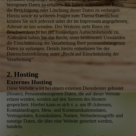
bezogenen Daten zu erhalten. Sie haben außerdem ein Recht,
die Berichtigung oder Löschung dieser Daten zu verlangen.
Hierzu sowie zu weiteren Fragen zum Thema Daten­schutz
können Sie sich jederzeit unter der im Impressum angegebenen
Adresse an uns wenden. Des Weiteren steht Ihnen ein
Beschwerde­recht bei der zuständigen Aufsichts­behörde zu.
Außerdem haben Sie das Recht, unter bestimmten Umständen
die Einschränkung der Verarbeitung Ihrer personen­bezogenen
Daten zu verlangen. Details hierzu entnehmen Sie der
Datenschutz­erklärung unter „Recht auf Einschränkung der
Verarbeitung“.
2. Hosting
Externes Hosting
Diese Website wird bei einem externen Dienst­leister gehostet
(Hoster). Personen­bezogenen Daten, die auf dieser Website
erfasst werden, werden auf den Servern des Hosters
gespeichert. Hierbei kann es sich v. a. um IP-Adressen,
Kontakt­anfragen, Meta- und Kommunikations­daten,
Vertragsdaten, Kontaktdaten, Namen, Webseitenzugriffe und
sonstige Daten, die über eine Website generiert werden,
handeln.