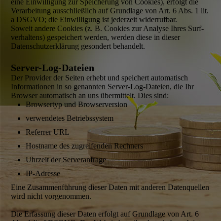
eine Einwilli­gung zur Speicherung von Cookies), erfolgt die
Verarbeitung ausschließlich auf Grundlage von Art. 6 Abs. 1 lit.
a DSGVO; die Einwilligung ist jederzeit widerrufbar.
Soweit andere Cookies (z. B. Cookies zur Analyse Ihres Surf­
verhaltens) gespeichert werden, werden diese in dieser
Datenschutz­erklärung gesondert behandelt.
Server-Log-Dateien
Der Provider der Seiten erhebt und speichert automatisch
Informationen in so genannten Server-Log-Dateien, die Ihr
Browser automatisch an uns übermittelt. Dies sind:
Browsertyp und Browserversion
verwendetes Betriebs­system
Referrer URL
Hostname des zugreifenden Rechners
Uhrzeit der Server­anfrage
IP-Adresse
Eine Zusammen­führung dieser Daten mit anderen Datenquellen
wird nicht vorgenommen.
Die Erfassung dieser Daten erfolgt auf Grundlage von Art. 6