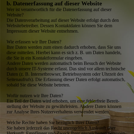
b. Datenerfassung auf dieser Website
Wer ist verantwort­lich für die Datenerfassung auf dieser
Website?
Die Daten­verarbeitung auf dieser Website erfolgt durch den
Website­betreiber. Dessen Kontaktdaten können Sie dem
Impressum dieser Website entnehmen.
Wie erfassen wir Ihre Daten?
Ihre Daten werden zum einen dadurch erhoben, dass Sie uns
diese mitteilen. Hierbei kann es sich z. B. um Daten handeln,
die Sie in ein Kontaktformular eingeben.
Andere Daten werden automatisch beim Besuch der Website
durch unsere IT-Systeme erfasst. Das sind vor allem technische
Daten (z. B. Internetbrowser, Betriebssystem oder Uhrzeit des
Seitenaufrufs). Die Erfassung dieser Daten erfolgt auto­matisch,
sobald Sie diese Website betreten.
Wofür nutzen wir Ihre Daten?
Ein Teil der Daten wird erhoben, um eine fehlerfreie Bereit­
stellung der Website zu gewähr­leisten. Andere Daten können
zur Analyse Ihres Nutzerverhaltens verwendet werden.
Welche Rechte haben Sie bezüglich Ihrer Daten?
Sie haben jederzeit das Recht unentgeltlich Auskunft über
Herkunft, Empfänger und Zweck Ihrer gespeicherten personen­