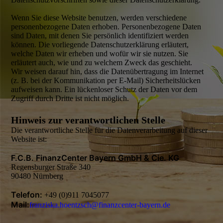
Wenn Sie diese Website benutzen, werden verschiedene
personen­bezogene Daten erhoben. Personen­bezogene Daten
sind Daten, mit denen Sie persönlich identifiziert werden
können. Die vorliegende Datenschutz­erklärung erläutert,
welche Daten wir erheben und wofür wir sie nutzen. Sie
erläutert auch, wie und zu welchem Zweck das geschieht.
Wir weisen darauf hin, dass die Daten­über­tragung im Internet
(z. B. bei der Kommuni­kation per E-Mail) Sicherheits­lücken
aufweisen kann. Ein lücken­loser Schutz der Daten vor dem
Zugriff durch Dritte ist nicht möglich.
Hinweis zur verantwortlichen Stelle
Die verantwortliche Stelle für die Datenverarbeitung auf dieser
Website ist:
F.C.B. FinanzCenter Bayern GmbH & Cie. KG
Regensburger Straße 340
90480 Nürnberg
Telefon:
+49 (0)911 7045077
Mail:
franziska.hoentzsch@finanzcenter-bayern.de