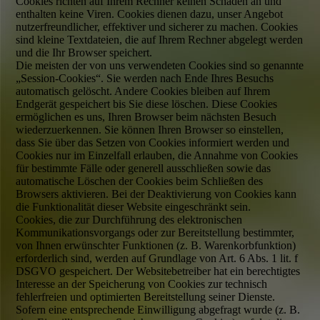
Cookies richten auf Ihrem Rechner keinen Schaden an und
enthalten keine Viren. Cookies dienen dazu, unser Angebot
nutzer­freund­licher, effektiver und sicherer zu machen. Cookies
sind kleine Text­dateien, die auf Ihrem Rechner abgelegt werden
und die Ihr Browser speichert.
Die meisten der von uns verwendeten Cookies sind so genannte
„Session-Cookies“. Sie werden nach Ende Ihres Besuchs
automatisch gelöscht. Andere Cookies bleiben auf Ihrem
Endgerät gespeichert bis Sie diese löschen. Diese Cookies
ermöglichen es uns, Ihren Browser beim nächsten Besuch
wieder­zuerkennen. Sie können Ihren Browser so einstellen,
dass Sie über das Setzen von Cookies informiert werden und
Cookies nur im Einzelfall erlauben, die Annahme von Cookies
für bestimmte Fälle oder generell ausschließen sowie das
automatische Löschen der Cookies beim Schließen des
Browsers aktivieren. Bei der Deaktivierung von Cookies kann
die Funktionalität dieser Website eingeschränkt sein.
Cookies, die zur Durchführung des elektronischen
Kommunikations­vorgangs oder zur Bereit­stellung bestimmter,
von Ihnen erwünschter Funktionen (z. B. Warenkorb­funktion)
erforderlich sind, werden auf Grundlage von Art. 6 Abs. 1 lit. f
DSGVO gespeichert. Der Website­betreiber hat ein berechtigtes
Interesse an der Speicherung von Cookies zur technisch
fehlerfreien und optimierten Bereit­stellung seiner Dienste.
Sofern eine entsprechende Einwilligung abgefragt wurde (z. B.