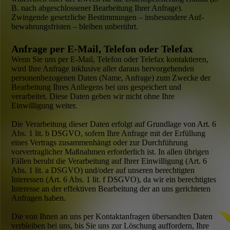
B. nach abgeschlossener Bearbeitung Ihrer Anfrage).
Zwingende gesetzliche Bestimmungen – insbesondere Auf­
bewahrungs­fristen – bleiben unberührt.
Anfrage per E-Mail, Telefon oder Telefax
Wenn Sie uns per E-Mail, Telefon oder Telefax kontaktieren,
wird Ihre Anfrage inklusive aller daraus hervor­gehenden
personen­bezogenen Daten (Name, Anfrage) zum Zwecke der
Bearbeitung Ihres Anliegens bei uns gespeichert und
verarbeitet. Diese Daten geben wir nicht ohne Ihre
Einwilligung weiter.
Die Verarbeitung dieser Daten erfolgt auf Grundlage von Art. 6
Abs. 1 lit. b DSGVO, sofern Ihre Anfrage mit der Erfüllung
eines Vertrags zusammenhängt oder zur Durch­führung
vorvertraglicher Maßnahmen erforderlich ist. In allen übrigen
Fällen beruht die Verarbeitung auf Ihrer Einwilligung (Art. 6
Abs. 1 lit. a DSGVO) und/oder auf unseren berechtigten
Interessen (Art. 6 Abs. 1 lit. f DSGVO), da wir ein berechtigtes
Interesse an der effektiven Bearbeitung der an uns gerichteten
Anfragen haben.
Die von Ihnen an uns per Kontakt­anfragen übersandten Daten
verbleiben bei uns, bis Sie uns zur Löschung auffordern, Ihre