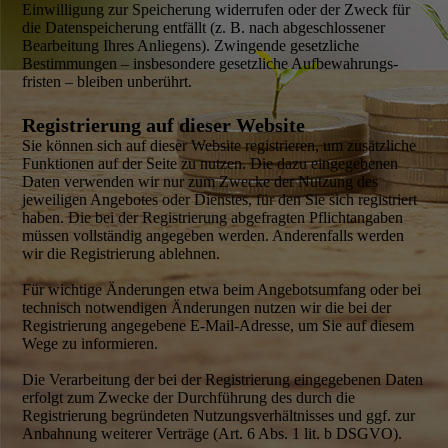
Einwilligung zur Speicherung widerrufen oder der Zweck für
die Datenspeicherung entfällt (z. B. nach abgeschlossener
Bearbeitung Ihres Anliegens). Zwingende gesetzliche
Bestimmungen – insbesondere gesetzliche Aufbewahrungs­
fristen – bleiben unberührt.
Registrierung auf dieser Website
Sie können sich auf dieser Website registrieren, um zusätzliche
Funktionen auf der Seite zu nutzen. Die dazu eingegebenen
Daten verwenden wir nur zum Zwecke der Nutzung des
jeweiligen Angebotes oder Dienstes, für den Sie sich registriert
haben. Die bei der Registrierung abgefragten Pflicht­angaben
müssen vollständig angegeben werden. Anderenfalls werden
wir die Registrierung ablehnen.
Für wichtige Änderungen etwa beim Angebots­umfang oder bei
technisch notwendigen Änderungen nutzen wir die bei der
Registrierung angegebene E-Mail-Adresse, um Sie auf diesem
Wege zu informieren.
Die Verarbeitung der bei der Registrierung eingegebenen Daten
erfolgt zum Zwecke der Durch­führung des durch die
Registrierung begründeten Nutzungs­verhältnisses und ggf. zur
Anbahnung weiterer Verträge (Art. 6 Abs. 1 lit. b DSGVO).