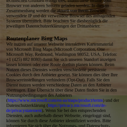
technischen Gründen erfolgt dies, indem diese Inhalte vom
Browser von anderen Servern geladen werden. In diesem
Zusammenhang werden die aktuell von Ihrem Browser
verwendete IP und der verwendete Browser des anfragenden
Systems übermittelt. Bitte beachten Sie diesbezüglich die
jeweiligen Datenschutz­erklärungen der Drittanbieter.
Routenplaner Bing Maps
Wir nutzen auf unserer Webseite interaktives Kartenmaterial
von Microsoft Bing Maps (Microsoft Corporation, One
Microsoft Way, Redmond, Washington 98052, USA. Telefon:
+1 (425) 882 8080) damit Sie sich unseren Standort anzeigen
lassen können oder eine Route dorthin planen können. Beim
Nutzen dieses Dienstes werden verschiedene persistente
Cookies durch den Anbieter gesetzt. Sie können dies über Ihre
Browser­einstellungen verhindern (Opt-Out). Falls Sie den
Dienst nutzen werden verschiedene Daten an den Anbieter
übertragen. Eine Übersicht über diese Daten finden Sie in den
Nutzungs­bedingungen des Anbieters
(
https://www.microsoft.com/en-us/maps/product/terms
) und der
Datenschutz­erklärung (
https://privacy.microsoft.com/de-
de/privacystatement
). Wenn Sie bei den entsprechenden
Diensten, auch außerhalb dieser Webseite, eingeloggt sind,
können Sie durch diese Anbieter identifiziert werden. Bitte
informieren Sie sich über die Nutzungs- und Datenschutz­